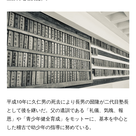
平成10年に久仁男の死去により長男の圀隆が二代目塾長
として後を継いだ。父の遺訓である「礼儀、気魄、報
恩」や「青少年健全育成」をモットーに、基本を中心と
した稽古で幼少年の指導に努めている。