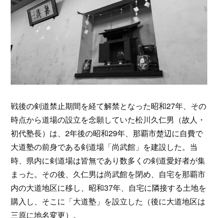
戦後の剣道禁止期間を経て解禁となった昭和27年、その
時点から道場の設立を念願していた松川久仁男（故人・
初代塾長）は、2年後の昭和29年、那覇市楚辺に自費で
大道塾の前身である剣道場「尚武館」を建設した。当
時、県内に剣道場は皆無であり数多くの剣道愛好者が集
まった。その後、久仁男は尚武館を閉め、自宅を那覇市
内の大道地区に移し、昭和37年、自宅に隣接する土地を
購入し、そこに「大道塾」を設立した（後に大道地区は
三原に地名変更）。