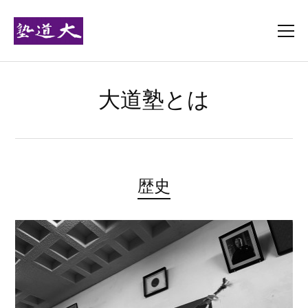
大道塾とは
歴史