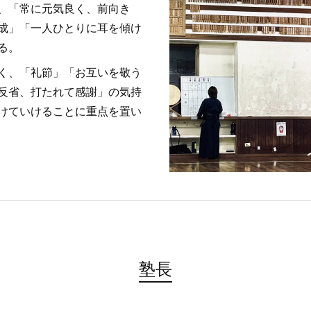
、「常に元気良く、前向き
成」「一人ひとりに耳を傾け
る。
く、「礼節」「お互いを敬う
反省、打たれて感謝」の気持
けていけることに重点を置い
塾長