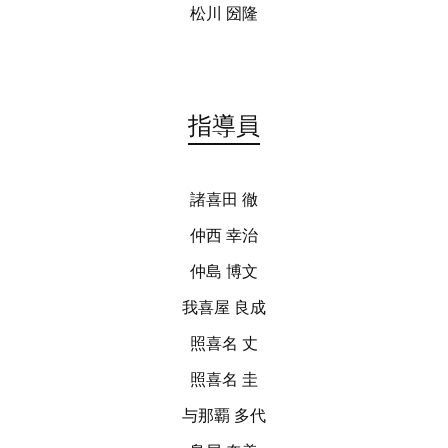
松川 圀隆
指導員
諸喜田 徹
仲西 幸治
仲島 博文
我喜屋 良成
照喜名 丈
照喜名 圭
与那覇 多代