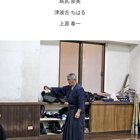
島尻 奈美
津波古 ちはる
上原 泰一