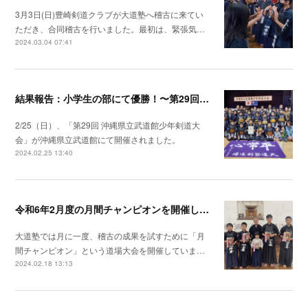
3月3日(日)豊崎剣道クラブが大道塾へ稽古に来てい
ただき、合同稽古を行いました。最初は、緊張気…
2024.03.04 07:41
結果報告：小学生の部にて優勝！〜第29回 沖縄県立武道館少年剣道大会〜
2/25（日）、「第29回 沖縄県立武道館少年剣道大
会」が沖縄県立武道館にて開催されました。
2024.02.25 13:40
令和6年2月度の月間チャンピオンを開催しました！
大道塾では月に一度、稽古の成果を試すために「月
間チャンピオン」という道場大会を開催していま…
2024.02.18 13:13