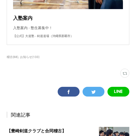
入塾案内
入塾案内 - 塾生募集中！
【公式】大道塾 - 剣道道場（沖縄県那覇市）
稽古
(
68
)
お知らせ
(
133
)
関連記事
【豊崎剣道クラブと合同稽古】