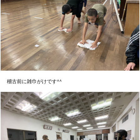
稽古前に雑巾がけです^^