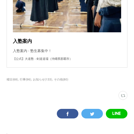
入塾案内
入塾案内 - 塾生募集中！
【公式】大道塾 - 剣道道場（沖縄県那覇市）
稽古
(
68
)
行事
(
96
)
お知らせ
(
133
)
その他
(
80
)