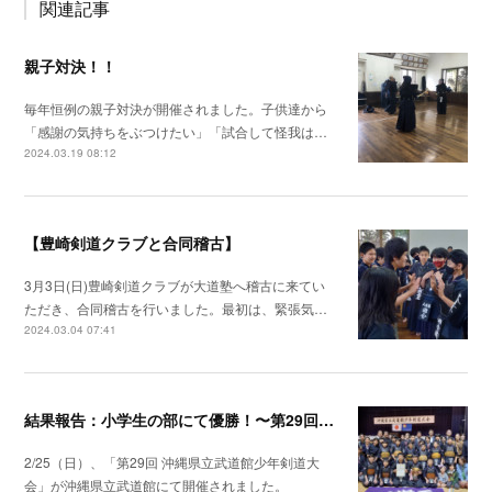
関連記事
親子対決！！
毎年恒例の親子対決が開催されました。子供達から
「感謝の気持ちをぶつけたい」「試合して怪我は…
2024.03.19 08:12
【豊崎剣道クラブと合同稽古】
3月3日(日)豊崎剣道クラブが大道塾へ稽古に来てい
ただき、合同稽古を行いました。最初は、緊張気…
2024.03.04 07:41
結果報告：小学生の部にて優勝！〜第29回 沖縄県立武道館少年剣道大会〜
2/25（日）、「第29回 沖縄県立武道館少年剣道大
会」が沖縄県立武道館にて開催されました。