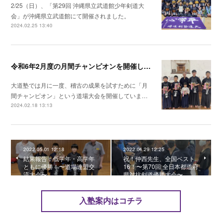
2/25（日）、「第29回 沖縄県立武道館少年剣道大
会」が沖縄県立武道館にて開催されました。
2024.02.25 13:40
令和6年2月度の月間チャンピオンを開催しました！
大道塾では月に一度、稽古の成果を試すために「月
間チャンピオン」という道場大会を開催していま…
2024.02.18 13:13
2022.05.01 12:18
2022.04.29 12:25
結果報告：低学年・高学年
祝！仲西先生、全国ベスト
ともに優勝！〜道場連盟交
16！〜第70回 全日本都道府
流大会〜
県対抗剣道優勝大会〜
入塾案内はコチラ