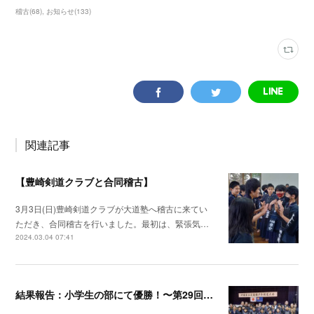
稽古
(
68
)
お知らせ
(
133
)
関連記事
【豊崎剣道クラブと合同稽古】
3月3日(日)豊崎剣道クラブが大道塾へ稽古に来てい
ただき、合同稽古を行いました。最初は、緊張気…
2024.03.04 07:41
結果報告：小学生の部にて優勝！〜第29回 沖縄県立武道館少年剣道大会〜