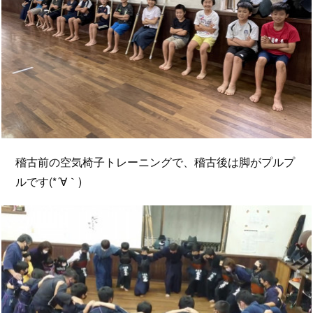
稽古前の空気椅子トレーニングで、稽古後は脚がプルプ
ルです(*´∀｀)