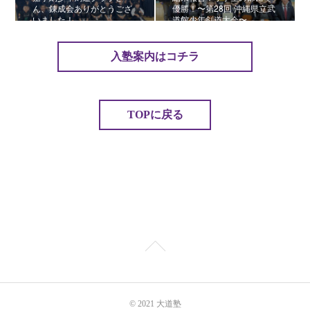
ん、錬成会ありがとうござ
優勝！〜第28回 沖縄県立武
いました！
道館少年剣道大会〜
入塾案内はコチラ
TOPに戻る
© 2021 大道塾