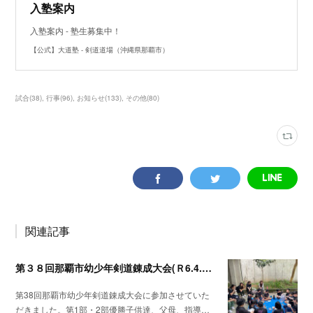
入塾案内
入塾案内 - 塾生募集中！
【公式】大道塾 - 剣道道場（沖縄県那覇市）
試合
(
38
)
行事
(
96
)
お知らせ
(
133
)
その他
(
80
)
関連記事
第３８回那覇市幼少年剣道錬成大会(Ｒ6.4.14)
第38回那覇市幼少年剣道錬成大会に参加させていた
だきました。第1部・2部優勝子供達、父母、指導…