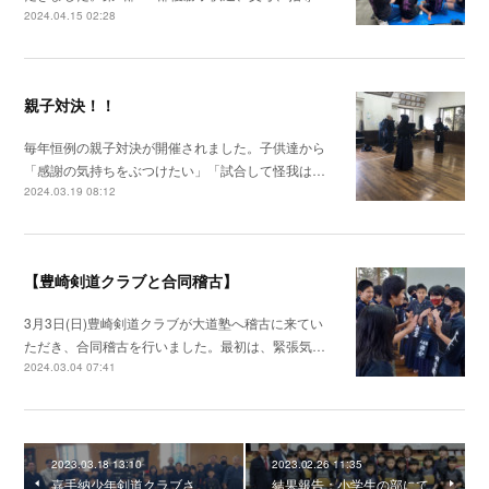
2024.04.15 02:28
親子対決！！
毎年恒例の親子対決が開催されました。子供達から
「感謝の気持ちをぶつけたい」「試合して怪我は…
2024.03.19 08:12
【豊崎剣道クラブと合同稽古】
3月3日(日)豊崎剣道クラブが大道塾へ稽古に来てい
ただき、合同稽古を行いました。最初は、緊張気…
2024.03.04 07:41
2023.03.18 13:10
2023.02.26 11:35
嘉手納少年剣道クラブさ
結果報告：小学生の部にて