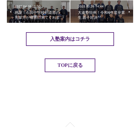
2023.04.16 11:30
2023.03.26 14:44
感謝！石田中学校剣道部の
大道塾恒例！令和4年度卒業
先輩方が稽古に来てくれま
生 親子対決^^
した！
入塾案内はコチラ
TOPに戻る