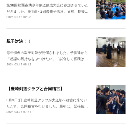
第38回那覇市幼少年剣道錬成大会に参加させていた
だきました。第1部・2部優勝子供達、父母、指導…
2024.04.15 02:28
親子対決！！
毎年恒例の親子対決が開催されました。子供達から
「感謝の気持ちをぶつけたい」「試合して怪我は…
2024.03.19 08:12
【豊崎剣道クラブと合同稽古】
3月3日(日)豊崎剣道クラブが大道塾へ稽古に来てい
ただき、合同稽古を行いました。最初は、緊張気…
2024.03.04 07:41