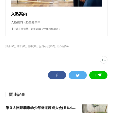
入塾案内
入塾案内 - 塾生募集中！
【公式】大道塾 - 剣道道場（沖縄県那覇市）
試合
(
38
)
稽古
(
68
)
行事
(
96
)
お知らせ
(
133
)
その他
(
80
)
関連記事
第３８回那覇市幼少年剣道錬成大会(Ｒ6.4.14)