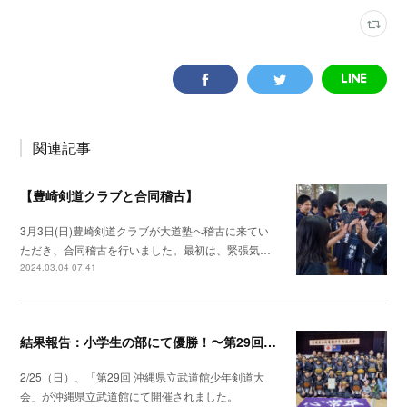
関連記事
【豊崎剣道クラブと合同稽古】
3月3日(日)豊崎剣道クラブが大道塾へ稽古に来てい
ただき、合同稽古を行いました。最初は、緊張気…
2024.03.04 07:41
結果報告：小学生の部にて優勝！〜第29回 沖縄県立武道館少年剣道大会〜
2/25（日）、「第29回 沖縄県立武道館少年剣道大
会」が沖縄県立武道館にて開催されました。