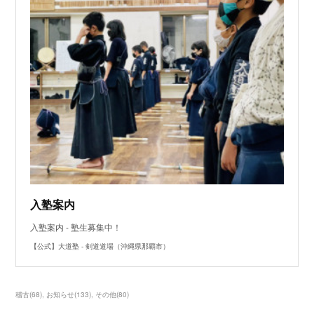
入塾案内
入塾案内 - 塾生募集中！
【公式】大道塾 - 剣道道場（沖縄県那覇市）
稽古
(
68
)
お知らせ
(
133
)
その他
(
80
)