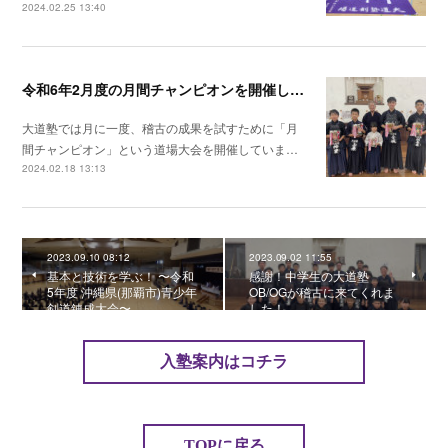
2024.02.25 13:40
令和6年2月度の月間チャンピオンを開催しました！
大道塾では月に一度、稽古の成果を試すために「月
間チャンピオン」という道場大会を開催していま…
2024.02.18 13:13
2023.09.10 08:12
2023.09.02 11:55
基本と技術を学ぶ！ 〜令和
感謝！中学生の大道塾
5年度 沖縄県(那覇市)青少年
OB/OGが稽古に来てくれま
剣道錬成大会〜
した！
入塾案内はコチラ
TOPに戻る