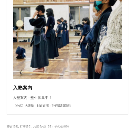
入塾案内
入塾案内 - 塾生募集中！
【公式】大道塾 - 剣道道場（沖縄県那覇市）
稽古
(
68
)
行事
(
96
)
お知らせ
(
133
)
その他
(
80
)