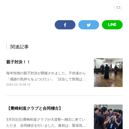
関連記事
親子対決！！
毎年恒例の親子対決が開催されました。子供達から
「感謝の気持ちをぶつけたい」「試合して怪我は…
2024.03.19 08:12
【豊崎剣道クラブと合同稽古】
3月3日(日)豊崎剣道クラブが大道塾へ稽古に来てい
ただき、合同稽古を行いました。最初は、緊張気…