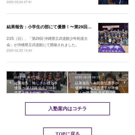
2024.03.04 07:41
結果報告：小学生の部にて優勝！〜第29回 沖縄県立武道館少年剣道大会〜
2/25（日）、「第29回 沖縄県立武道館少年剣道大
会」が沖縄県立武道館にて開催されました。
2024.02.25 13:40
2023.11.05 07:50
2023.10.15 09:15
結果報告：悔しさが残る準
結果報告：本田善弘選手が
優勝 〜第12回 佐久川杯剣
優勝！金城瑞貴選手が準優
道選手権大会〜
勝！〜第35回 島尻郡少年…
入塾案内はコチラ
TOPに戻る