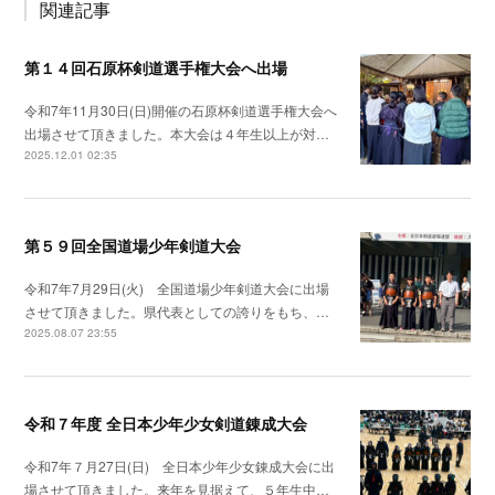
関連記事
第１４回石原杯剣道選手権大会へ出場
令和7年11月30日(日)開催の石原杯剣道選手権大会へ
出場させて頂きました。本大会は４年生以上が対…
2025.12.01 02:35
第５９回全国道場少年剣道大会
令和7年7月29日(火) 全国道場少年剣道大会に出場
させて頂きました。県代表としての誇りをもち、…
2025.08.07 23:55
令和７年度 全日本少年少女剣道錬成大会
令和7年７月27日(日) 全日本少年少女錬成大会に出
場させて頂きました。来年を見据えて、５年生中…