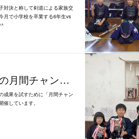
子対決と称して剣道による家族交
今月で小学校を卒業する6年生vs
^
令和4年3月度の月間チャンピオンを開催しました！
の成果を試すために「月間チャン
開催しています。