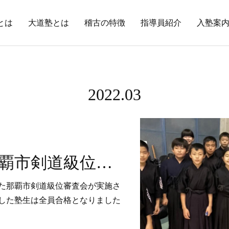
とは
大道塾とは
稽古の特徴
指導員紹介
入塾案
2022
.
03
全員合格！那覇市剣道級位審査会
た那覇市剣道級位審査会が実施さ
した塾生は全員合格となりました