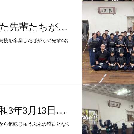
高校を卒業した先輩たちが稽古に来てくれました^^
高校を卒業したばかりの先輩4名
稽古風景〜令和3年3月13日（日）〜
から気魄じゅうぶんの稽古となり