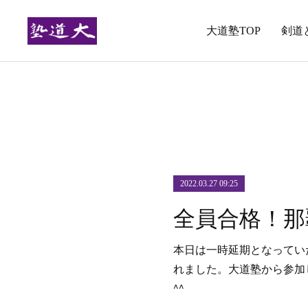
大道塾TOP
剣道
2022.03.27 09:25
本日は一時延期となってい
れました。大道塾から参加
^^