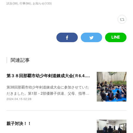
試合
(
38
)
行事
(
96
)
お知らせ
(
133
)
関連記事
第３８回那覇市幼少年剣道錬成大会(Ｒ6.4.14)
第38回那覇市幼少年剣道錬成大会に参加させていた
だきました。第1部・2部優勝子供達、父母、指導…
2024.04.15 02:28
親子対決！！