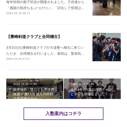
毎年恒例の親子対決が開催されました。子供達から
「感謝の気持ちをぶつけたい」「試合して怪我は…
2024.03.19 08:12
【豊崎剣道クラブと合同稽古】
3月3日(日)豊崎剣道クラブが大道塾へ稽古に来てい
ただき、合同稽古を行いました。最初は、緊張気…
2024.03.04 07:41
2022.10.10 11:50
2022.09.11 10:55
結果報告：惜しくも準決勝
令和4年9月度の月間チャン
敗退 〜第11回 佐久川杯剣
ピオンを開催しました！
道選手権大会〜
入塾案内はコチラ