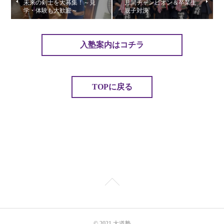
未来の剣士を大募集！～見
月間チャンピオン＆卒業生
学・体験も大歓迎～
親子対決
入塾案内はコチラ
TOPに戻る
© 2021 大道塾