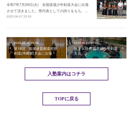
令和7年7月29日(火) 全国道場少年剣道大会に出場
させて頂きました。県代表としての誇りをもち、…
2025.08.07 23:55
2025.05.12 00:39
2025.04.07 00:20
第18回 道場連盟都道府県
第３９回 那覇市幼少年剣道
剣道(沖縄県)大会に出場
大会
入塾案内はコチラ
TOPに戻る