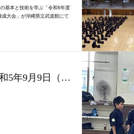
剣道の基本と技術を学ぶ「令和5年度
道錬成大会」が沖縄県立武道館にて
稽古風景〜令和5年9月9日（土）〜