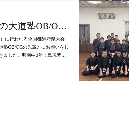
感謝！中学生の大道塾OB/OGが稽古に来てくれました！
6（日）に行われる全国都道府県大会
塾OB/OGの先輩方にお願いをし
きました。興南中3年：島尻夢…