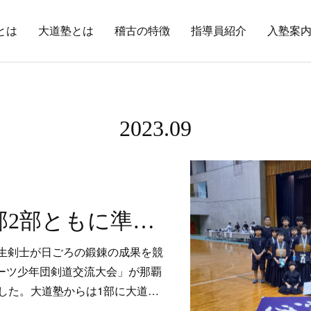
とは
大道塾とは
稽古の特徴
指導員紹介
入塾案
2023
.
09
結果報告：1部2部ともに準優勝！基本組・本田選手優勝！〜令和5年度 那覇市スポーツ少年団剣道交流大会〜
学生剣士が日ごろの鍛錬の成果を競
ポーツ少年団剣道交流大会」が那覇
した。大道塾からは1部に大道…