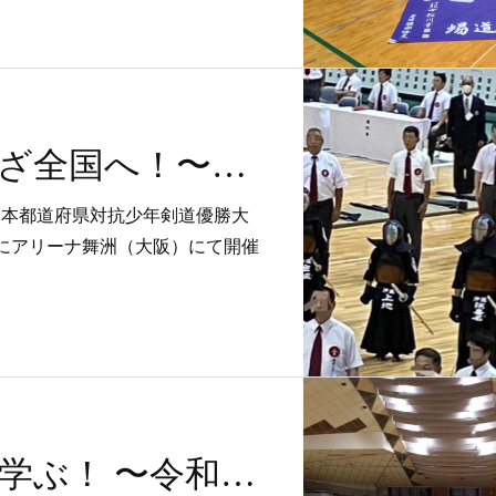
結果報告：いざ全国へ！〜第18回 全日本都道府県対抗少年剣道優勝大会〜
 全日本都道府県対抗少年剣道優勝大
きにアリーナ舞洲（大阪）にて開催
基本と技術を学ぶ！ 〜令和5年度 沖縄県(那覇市)青少年剣道錬成大会〜