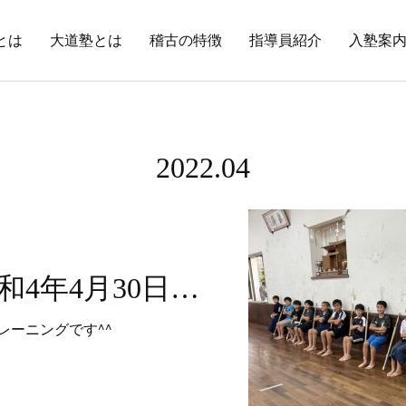
とは
大道塾とは
稽古の特徴
指導員紹介
入塾案
2022
.
04
稽古風景〜令和4年4月30日（土）〜
レーニングです^^