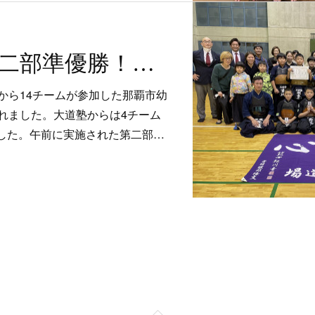
結果報告：第二部準優勝！第一部優勝＆3位入賞！ 第36回那覇市幼少年剣道錬成大会
から14チームが参加した那覇市幼
れました。大道塾からは4チーム
ました。午前に実施された第二部…