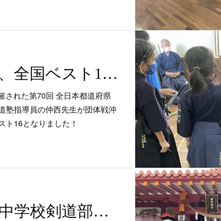
祝！仲西先生、全国ベスト16！〜第70回 全日本都道府県対抗剣道優勝大会〜
開催された第70回 全日本都道府県
道塾指導員の仲西先生が団体戦沖
スト16となりました！
錬成会と上山中学校剣道部合同稽古に参加しました！